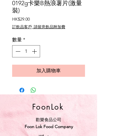
0192g卡樂B熱浪薯片(激量
裝)
價
HK$29.00
格
訂飲品客戶, 請留意飲品附加費
數量
*
加入購物車
FoonLok
歡樂食品公司
Foon Lok Food Company