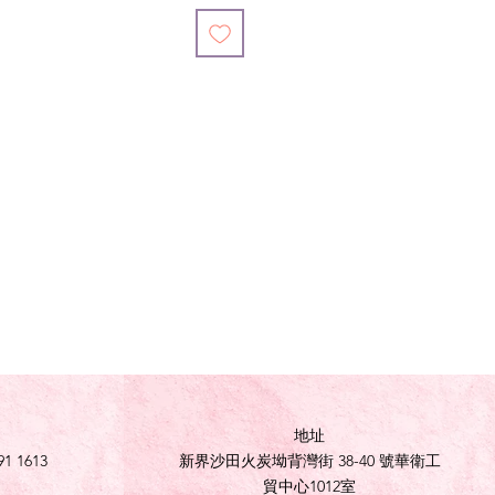
地址
91 1613
新界沙田火炭坳背灣街 38-40 號華衛工
貿中心1012室