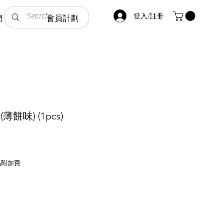
登入/註冊
們
會員計劃
薄餅味) (1pcs)
品附加費