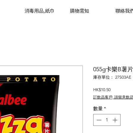
消毒用品,紙巾
購物需知
聯絡我
055g卡樂B薯片(
庫存單位： 27S03AE
價
HK$10.50
格
訂飲品客戶, 請留意飲
數量
*