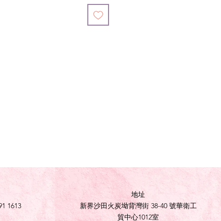
地址
91 1613
新界沙田火炭坳背灣街 38-40 號華衛工
貿中心1012室