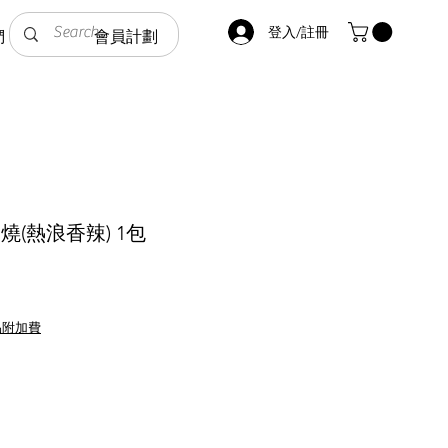
登入/註冊
們
會員計劃
燒(熱浪香辣) 1包
品附加費