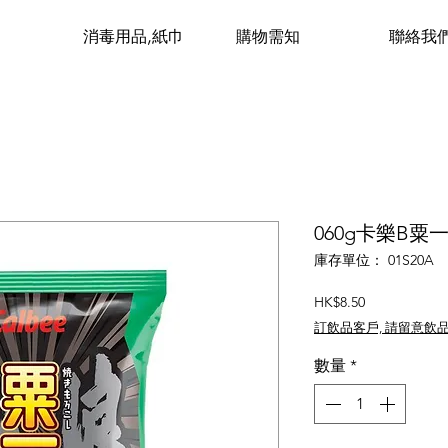
消毒用品,紙巾
購物需知
聯絡我
060g卡樂B粟一
庫存單位： 01S20A
價
HK$8.50
格
訂飲品客戶, 請留意飲
數量
*