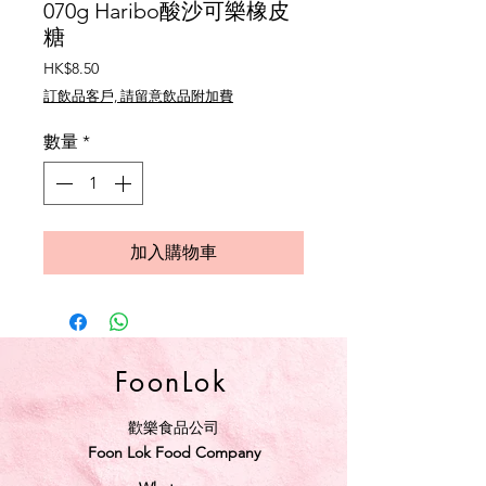
070g Haribo酸沙可樂橡皮
糖
價
HK$8.50
格
訂飲品客戶, 請留意飲品附加費
數量
*
加入購物車
FoonLok
歡樂食品公司
Foon Lok Food Company