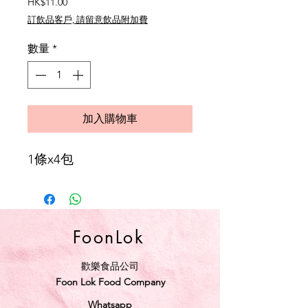
價
HK$11.00
格
訂飲品客戶, 請留意飲品附加費
數量
*
加入購物車
1條x4包
FoonLok
歡樂食品公司
Foon Lok Food Company
Whatsapp