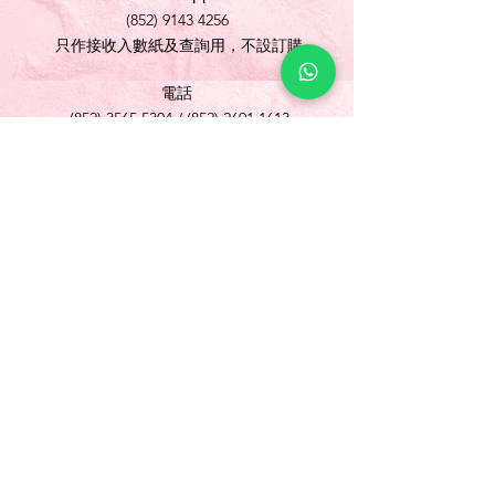
(852) 9143 4256
只作接收入數紙及查詢用，不設訂購
電話
(852) 3565 5304
/
(852) 2691 1613
傳真
(852) 3565 5305
網址
www.foonlok.com
電郵
sales@foonlok.com
地址
新界沙田火炭坳背灣街 38-40 號華衛工貿中心
1012室
FLAT 12, 10/F., WAH WAI INDUSTRIAL
CENTRE 38-40 AU PUI WAN STREET
FOTAN SHATIN N.T.