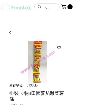
FoonLok
庫存單位： 01S38D
掛裝卡樂B田園蕃茄雜菜薯
條