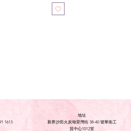
地址
91 1613
新界沙田火炭坳背灣街 38-40 號華衛工
貿中心1012室