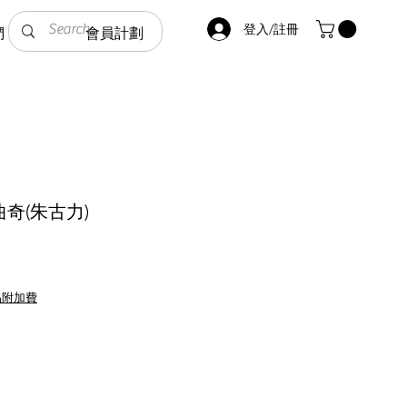
登入/註冊
們
會員計劃
曲奇(朱古力)
品附加費