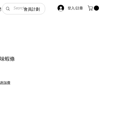
登入/註冊
們
會員計劃
烤味蝦條
品附加費