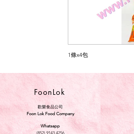
1條x4包
FoonLok
歡樂食品公司
Foon Lok Food Company
Whatsapp
(852) 9143 4256