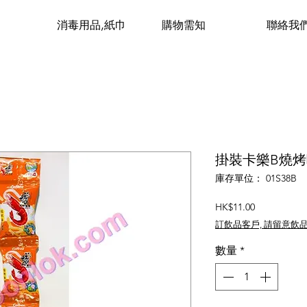
消毒用品,紙巾
購物需知
聯絡我
掛裝卡樂B燒
庫存單位： 01S38B
價
HK$11.00
格
訂飲品客戶, 請留意飲
數量
*