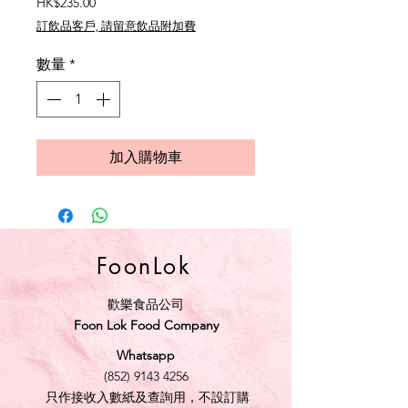
價
HK$235.00
格
訂飲品客戶, 請留意飲品附加費
數量
*
加入購物車
FoonLok
歡樂食品公司
Foon Lok Food Company
Whatsapp
(852) 9143 4256
只作接收入數紙及查詢用，不設訂購