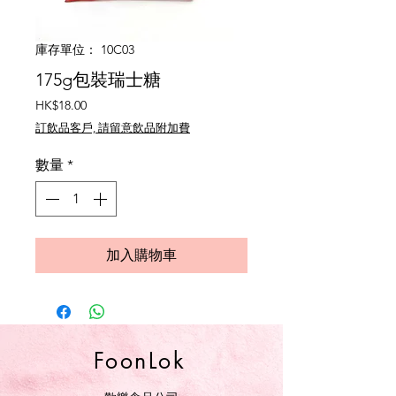
庫存單位： 10C03
175g包裝瑞士糖
價
HK$18.00
格
訂飲品客戶, 請留意飲品附加費
數量
*
加入購物車
FoonLok