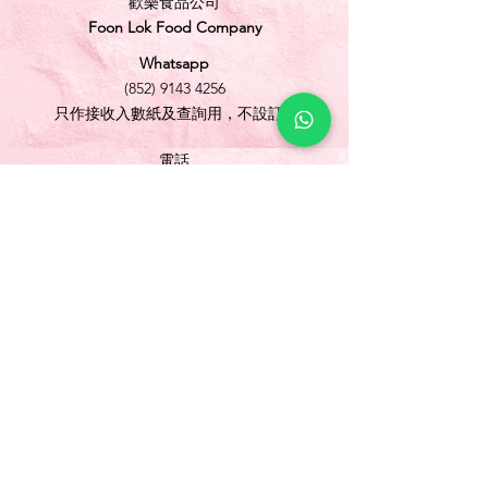
歡樂食品公司
Foon Lok Food Company
Whatsapp
(852) 9143 4256
只作接收入數紙及查詢用，不設訂購
電話
(852) 3565 5304
/
(852) 2691 1613
傳真
(852) 3565 5305
網址
www.foonlok.com
電郵
sales@foonlok.com
地址
新界沙田火炭坳背灣街 38-40 號華衛工貿中心
1012室
FLAT 12, 10/F., WAH WAI INDUSTRIAL
CENTRE 38-40 AU PUI WAN STREET
FOTAN SHATIN N.T.