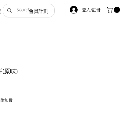
登入/註冊
們
會員計劃
(原味)
品附加費