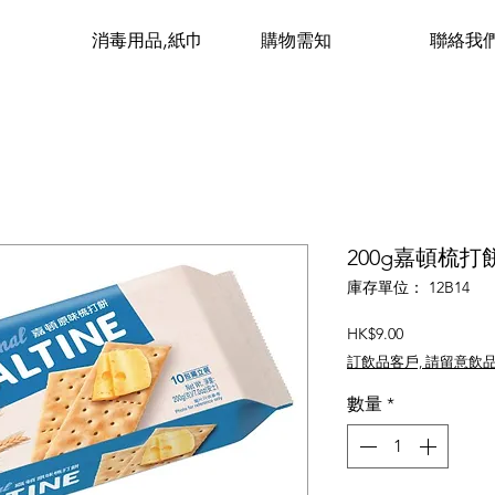
消毒用品,紙巾
購物需知
聯絡我
200g嘉頓梳打餅
庫存單位： 12B14
價
HK$9.00
格
訂飲品客戶, 請留意飲
數量
*