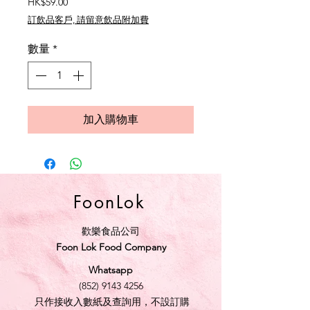
價
HK$59.00
格
訂飲品客戶, 請留意飲品附加費
數量
*
加入購物車
FoonLok
歡樂食品公司
Foon Lok Food Company
Whatsapp
(852) 9143 4256
只作接收入數紙及查詢用，不設訂購