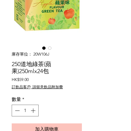
庫存單位： 20W106J
250道地綠茶(蘋
果)250mlx24包
價
HK$59.00
格
訂飲品客戶, 請留意飲品附加費
數量
*
加入購物車