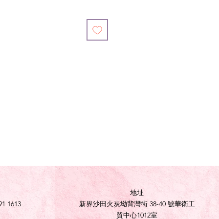
地址
91 1613
新界沙田火炭坳背灣街 38-40 號華衛工
貿中心1012室