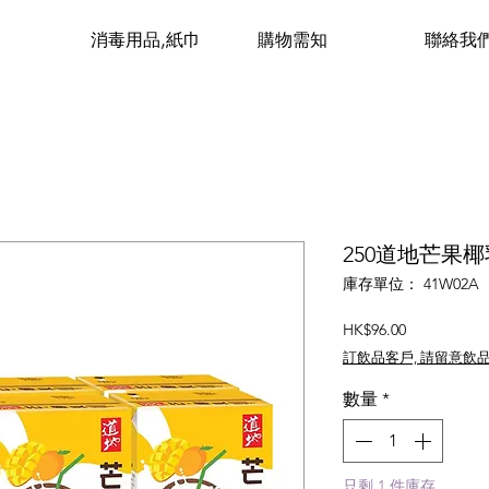
消毒用品,紙巾
購物需知
聯絡我
250道地芒果椰乳 
庫存單位： 41W02A
價
HK$96.00
格
訂飲品客戶, 請留意飲
數量
*
只剩 1 件庫存