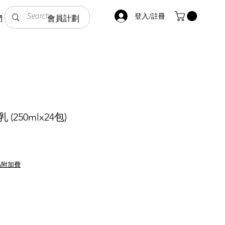
登入/註冊
們
會員計劃
(250mlx24包)
品附加費