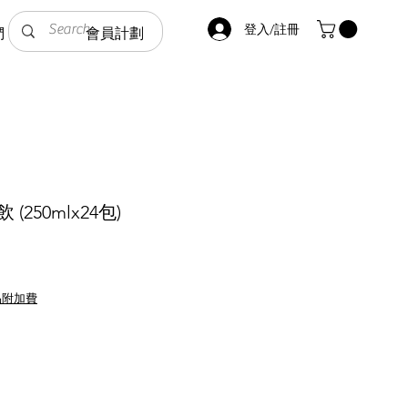
登入/註冊
們
會員計劃
(250mlx24包)
品附加費