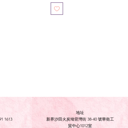
地址
91 1613
新界沙田火炭坳背灣街 38-40 號華衛工
貿中心1012室