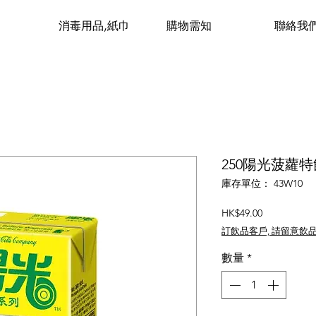
消毒用品,紙巾
購物需知
聯絡我
250陽光菠蘿特飲 
庫存單位： 43W10
價
HK$49.00
格
訂飲品客戶, 請留意飲
數量
*