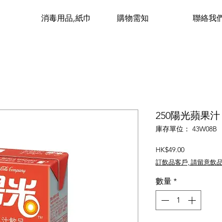
消毒用品,紙巾
購物需知
聯絡我
250陽光蘋果汁 (
庫存單位： 43W08B
價
HK$49.00
格
訂飲品客戶, 請留意飲
數量
*