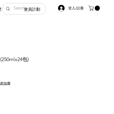
登入/註冊
們
會員計劃
250mlx24包)
品附加費