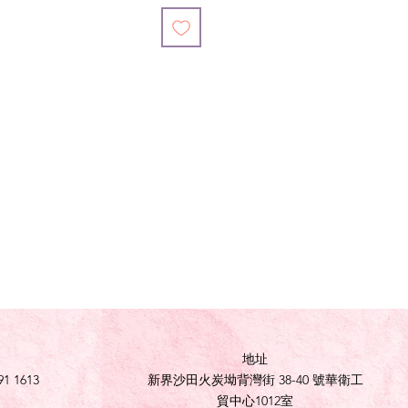
地址
91 1613
新界沙田火炭坳背灣街 38-40 號華衛工
貿中心1012室