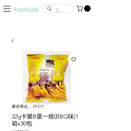
FoonLok
庫存單位： 01S17
32g卡樂B粟一燒(BBQ味)1
箱x30包