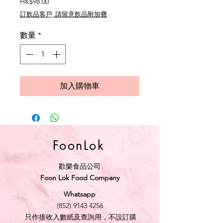
價
HK$98.00
格
訂飲品客戶, 請留意飲品附加費
數量
*
加入購物車
FoonLok
歡樂食品公司
Foon Lok Food Company
Whatsapp
(852) 9143 4256
只作接收入數紙及查詢用，不設訂購