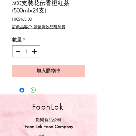
500支裝花伝香橙紅茶
(500mlx24支)
價
HK$165.00
格
訂飲品客戶, 請留意飲品附加費
數量
*
加入購物車
FoonLok
歡樂食品公司
Foon Lok Food Company