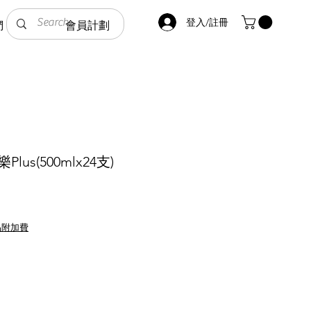
登入/註冊
們
會員計劃
lus(500mlx24支)
品附加費