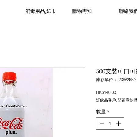
消毒用品,紙巾
購物需知
聯絡我
500支裝可口可樂P
庫存單位： 20W285A
價
HK$140.00
格
訂飲品客戶, 請留意飲
數量
*