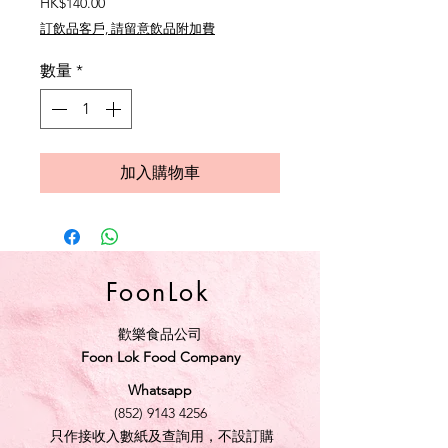
價
HK$140.00
格
訂飲品客戶, 請留意飲品附加費
數量
*
加入購物車
FoonLok
歡樂食品公司
Foon Lok Food Company
Whatsapp
(852) 9143 4256
只作接收入數紙及查詢用，不設訂購