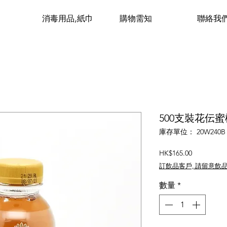
消毒用品,紙巾
購物需知
聯絡我
500支裝花伝蜜桃紅
庫存單位： 20W240B
價
HK$165.00
格
訂飲品客戶, 請留意飲
數量
*