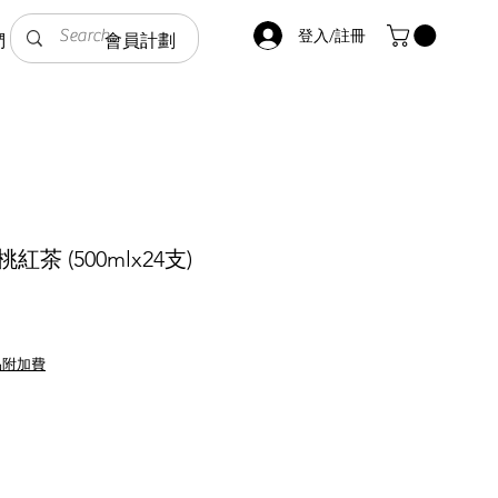
登入/註冊
們
會員計劃
茶 (500mlx24支)
品附加費