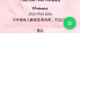
Foon Lok Food Company
Whatsapp
(852) 9143 4256
只作接收入數紙及查詢用，不設訂購
電話
(852) 3565 5304
/
(852) 2691 1613
傳真
(852) 3565 5305
網址
www.foonlok.com
電郵
sales@foonlok.com
地址
新界沙田火炭坳背灣街 38-40 號華衛工貿中心
1012室
FLAT 12, 10/F., WAH WAI INDUSTRIAL
CENTRE 38-40 AU PUI WAN STREET
FOTAN SHATIN N.T.