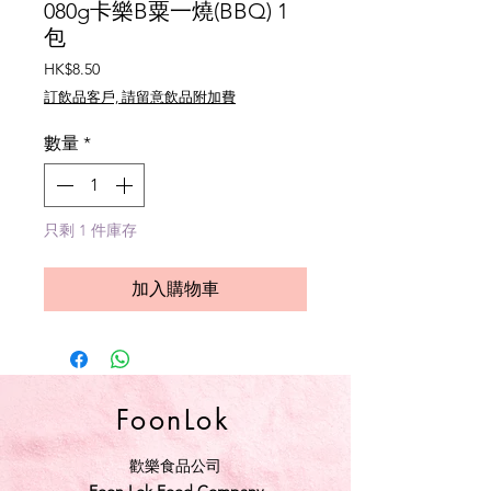
080g卡樂B粟一燒(BBQ) 1
包
價
HK$8.50
格
訂飲品客戶, 請留意飲品附加費
數量
*
只剩 1 件庫存
加入購物車
FoonLok
歡樂食品公司