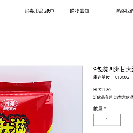
消毒用品,紙巾
購物需知
聯絡我
9包裝四洲甘大滋
庫存單位： 01B08G
價
HK$11.80
格
訂飲品客戶, 請留意飲
數量
*