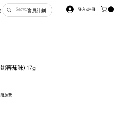
登入/註冊
們
會員計劃
(蕃茄味) 17g
品附加費