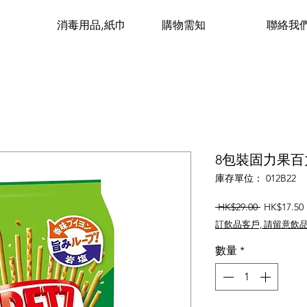
消毒用品,紙巾
購物需知
聯絡我
8包裝固力果百
庫存單位： 012B22
一
 HK$29.00 
HK$17.50
般
訂飲品客戶, 請留意飲
價
格
數量
*