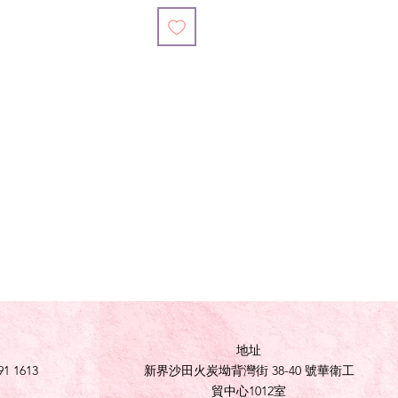
地址
91 1613
新界沙田火炭坳背灣街 38-40 號華衛工
貿中心1012室