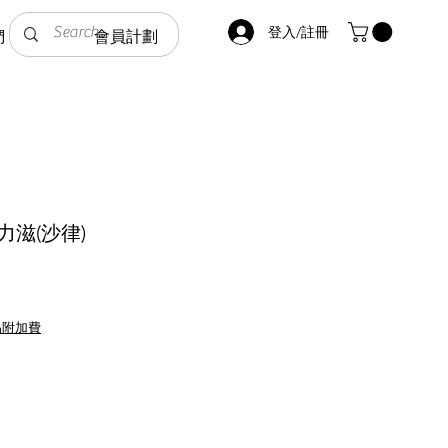
登入/註冊
們
會員計劃
力滋(沙律)
促
銷
品附加費
價
格