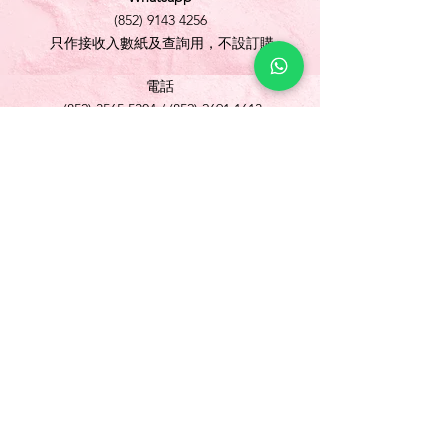
(852) 9143 4256
只作接收入數紙及查詢用，不設訂購
電話
(852) 3565 5304
/
(852) 2691 1613
傳真
(852) 3565 5305
網址
www.foonlok.com
電郵
sales@foonlok.com
地址
新界沙田火炭坳背灣街 38-40 號華衛工貿中心
1012室
FLAT 12, 10/F., WAH WAI INDUSTRIAL
CENTRE 38-40 AU PUI WAN STREET
FOTAN SHATIN N.T.