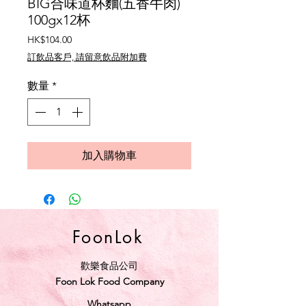
BIG合味道杯麵(五香牛肉)
100gx12杯
價
HK$104.00
格
訂飲品客戶, 請留意飲品附加費
數量
*
加入購物車
FoonLok
歡樂食品公司
Foon Lok Food Company
Whatsapp