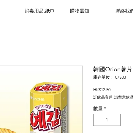
消毒用品,紙巾
購物需知
聯絡我
韓國Orion薯片
庫存單位： 07S03
價
HK$12.50
格
訂飲品客戶, 請留意飲
數量
*