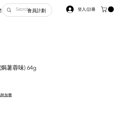
登入/註冊
們
會員計劃
(焗薯蓉味) 64g
品附加費