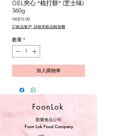
GEL夾心 *梳打餅* (芝士味)
360g
價
HK$15.00
格
訂飲品客戶, 請留意飲品附加費
數量
*
加入購物車
FoonLok
歡樂食品公司
Foon Lok Food Company