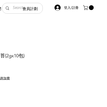
登入/註冊
們
會員計劃
2gx10包)
品附加費