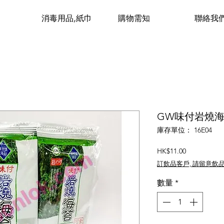
消毒用品,紙巾
購物需知
聯絡我
GW味付岩燒海苔(
庫存單位： 16E04
價
HK$11.00
格
訂飲品客戶, 請留意飲
數量
*