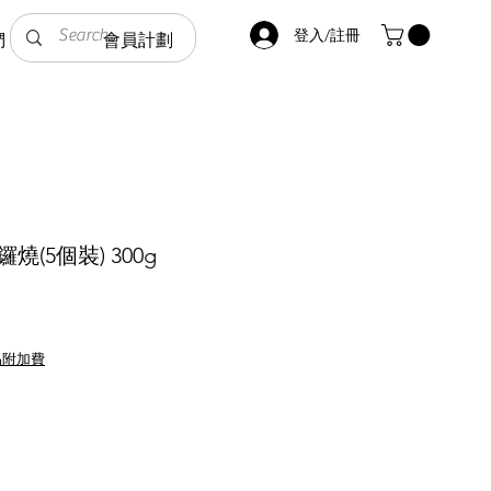
登入/註冊
們
會員計劃
鑼燒(5個裝) 300g
品附加費