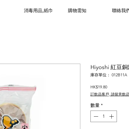
消毒用品,紙巾
購物需知
聯絡我
Hiyoshi 紅豆銅
庫存單位： 012B11A
價
HK$19.80
格
訂飲品客戶, 請留意飲
數量
*