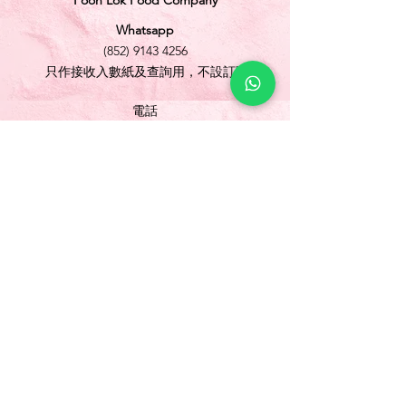
Foon Lok Food Company
Whatsapp
(852) 9143 4256
只作接收入數紙及查詢用，不設訂購
電話
(852) 3565 5304
/
(852) 2691 1613
傳真
(852) 3565 5305
網址
www.foonlok.com
電郵
sales@foonlok.com
地址
新界沙田火炭坳背灣街 38-40 號華衛工貿中心
1012室
FLAT 12, 10/F., WAH WAI INDUSTRIAL
CENTRE 38-40 AU PUI WAN STREET
FOTAN SHATIN N.T.