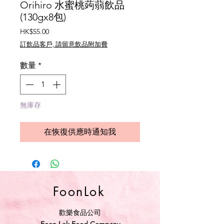
Orihiro 水蜜桃蒟蒻飲品
(130gx8包)
價
HK$55.00
格
訂飲品客戶, 請留意飲品附加費
數量
*
無庫存
在恢復供應時通知我
FoonLok
歡樂食品公司