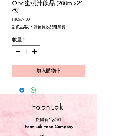
Qoo蜜桃汁飲品 (200mlx24
包)
價
HK$69.00
格
訂飲品客戶, 請留意飲品附加費
數量
*
加入購物車
FoonLok
歡樂食品公司
Foon Lok Food Company