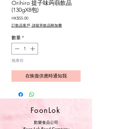
Orihiro 提子味蒟蒻飲品
(130gX8包)
價
HK$55.00
格
訂飲品客戶, 請留意飲品附加費
數量
*
無庫存
在恢復供應時通知我
FoonLok
歡樂食品公司