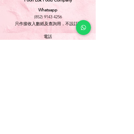
Foon Lok Food Company
Whatsapp
(852) 9143 4256
只作接收入數紙及查詢用，不設訂購
電話
(852) 3565 5304
/
(852) 2691 1613
傳真
(852) 3565 5305
網址
www.foonlok.com
電郵
sales@foonlok.com
地址
新界沙田火炭坳背灣街 38-40 號華衛工貿中心
1012室
FLAT 12, 10/F., WAH WAI INDUSTRIAL
CENTRE 38-40 AU PUI WAN STREET
FOTAN SHATIN N.T.