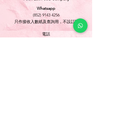
Whatsapp
(852) 9143 4256
只作接收入數紙及查詢用，不設訂購
電話
(852) 3565 5304
/
(852) 2691 1613
傳真
(852) 3565 5305
網址
www.foonlok.com
電郵
sales@foonlok.com
地址
新界沙田火炭坳背灣街 38-40 號華衛工貿中心
1012室
FLAT 12, 10/F., WAH WAI INDUSTRIAL
CENTRE 38-40 AU PUI WAN STREET
FOTAN SHATIN N.T.